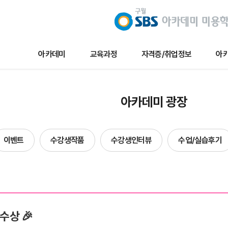
아카데미
교육과정
자격증/취업정보
아카
교육과정
자격증/취업정보
아카데미 
아카데미 광장
메이크업
채용/취업정보
아카데미 
네일아트
자격증정보
이벤트
이벤트
수강생작품
수강생인터뷰
수업/실습후기
헤어
자료실
수강생작
에스테틱
수강생인
단과
수업및실습
합격자현
수상 🎉
방송국견학/행