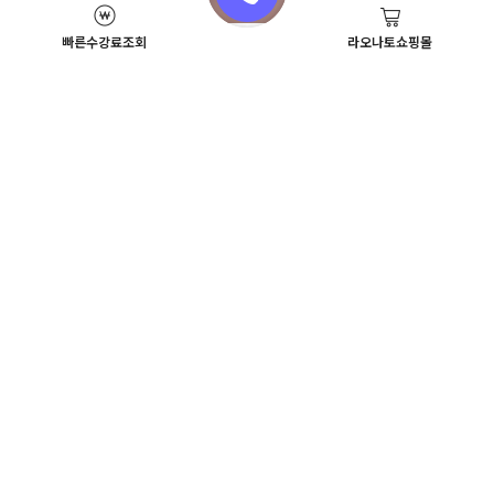
빠른수강료조회
라오나토쇼핑몰
Academy News
이벤트
뷰티스쿨 뉴스