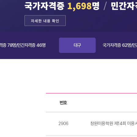
/민간자격증 46명
대구
국가자격증 62명/민간자격증 
게시판목록
번호
2906
창원미용학원 제14회 미용