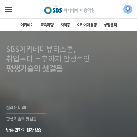
아카데미
교육과정
자격증
아카데미 광장
상담센터
SBS아카데미뷰티스쿨,
SBS아카데미뷰티스쿨,
취업부터 노후까지 안정적인
평생기술의 첫걸음
설레는 미래
평생기술의 첫걸음
방송 견학과 현장실습