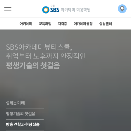
아카데미
교육과정
자격증
아카데미 광장
상담센터
SBS아카데미뷰티스쿨,
SBS아카데미뷰티스쿨,
취업부터 노후까지 안정적인
평생기술의 첫걸음
설레는 미래
평생기술의 첫걸음
방송 견학과 현장실습