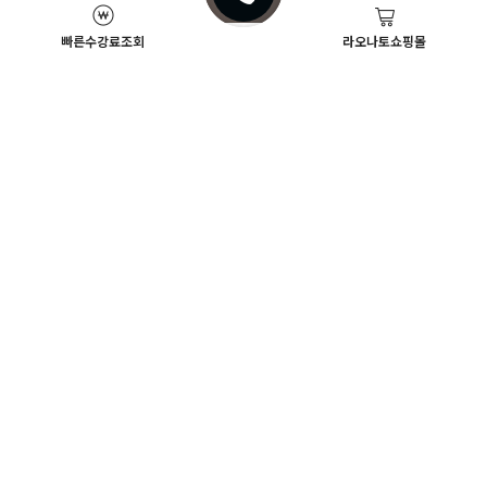
빠른수강료조회
라오나토쇼핑몰
Academy News
이벤트
뷰티스쿨 뉴스