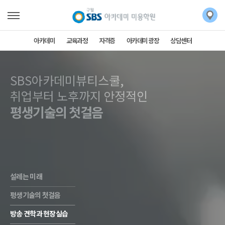
아카데미
교육과정
자격증
아카데미 광장
상담센터
SBS아카데미뷰티스쿨,
SBS아카데미뷰티스쿨,
취업부터 노후까지 안정적인
평생기술의 첫걸음
설레는 미래
평생기술의 첫걸음
방송 견학과 현장실습