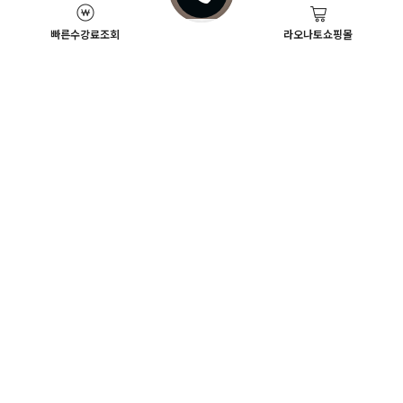
빠른수강료조회
라오나토쇼핑몰
Academy News
이벤트
뷰티스쿨 뉴스