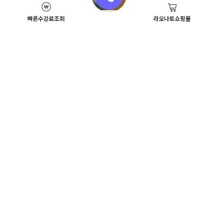
빠른수강료조회
라오나토쇼핑몰
Academy News
이벤트
뷰티스쿨 뉴스