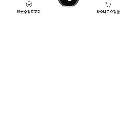
빠른수강료조회
라오나토쇼핑몰
Academy News
이벤트
뷰티스쿨 뉴스