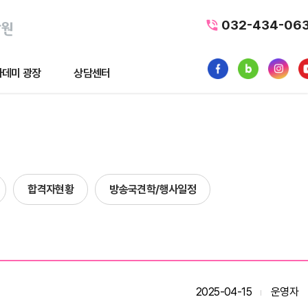
032-434-06
데미 광장
상담센터
광장
상담센터
뉴스
수강료조회
1:1 문의
합격자현황
방송국견학/행사일정
품
내일배움카드
터뷰
가맹/제휴문의
후기
자주묻는질문
황
2025-04-15
운영자
사일정