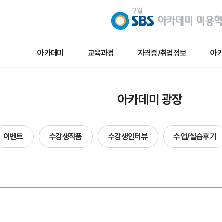
아카데미
교육과정
자격증/취업정보
아카
교육과정
자격증/취업정보
아카데미 
아카데미 광장
메이크업
채용/취업정보
아카데미 
네일아트
자격증정보
이벤트
이벤트
수강생작품
수강생인터뷰
수업/실습후기
헤어
자료실
수강생작
에스테틱
수강생인
단과
수업및실습
합격자현
방송국견학/행