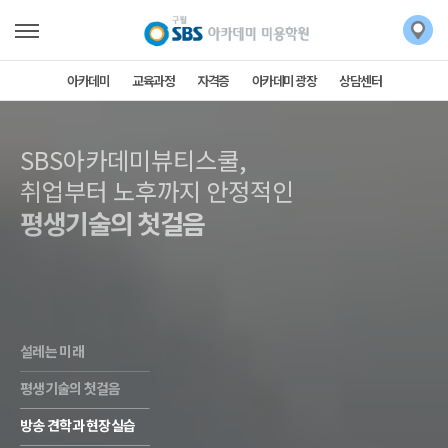
아카데미
교육과정
자격증
아카데미 광장
상담센터
SBS아카데미뷰티스쿨,
SBS아카데미뷰티스쿨,
취업부터 노후까지 안정적인
평생기술의 첫걸음
설레는 미래
평생기술의 첫걸음
방송 견학과 현장실습