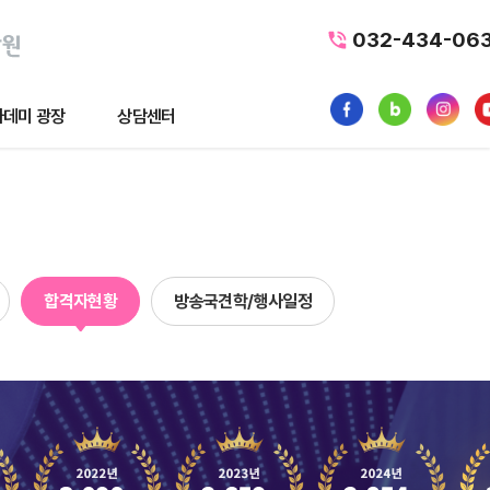
032-434-06
데미 광장
상담센터
광장
상담센터
뉴스
수강료조회
1:1 문의
합격자현황
방송국견학/행사일정
품
내일배움카드
터뷰
가맹/제휴문의
후기
자주묻는질문
황
사일정