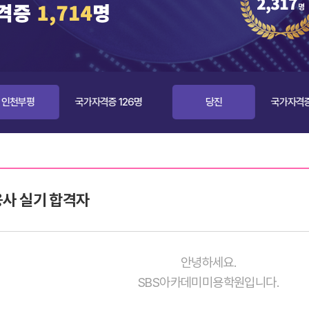
국가자격증 126명
당진
국가자격증 105명
사 실기 합격자
안녕하세요.
SBS아카데미미용학원입니다.