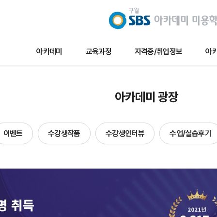
아카데미
교육과정
자격증/취업정보
아카
교육과정
자격증/취업정보
아카데미 
아카데미 광장
메이크업
채용/취업정보
아카데미 
네일아트
자격증정보
이벤트
이벤트
수강생작품
수강생인터뷰
수업/실습후기
헤어
자료실
수강생작
에스테틱
수강생인
단과
수업및실습
합격자현
방송국견학/행