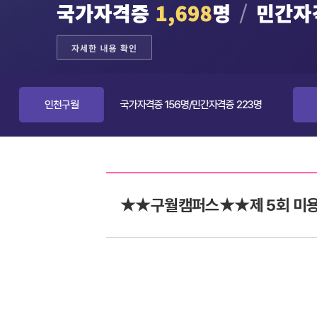
월
국가자격증 156명/민간자격증 223명
인천부평
★★구월캠퍼스★★제 5회 미용