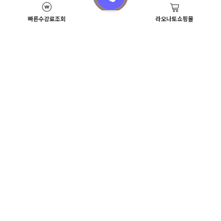
빠른수강료조회
라오나토쇼핑몰
Academy News
이벤트
뷰티스쿨 뉴스