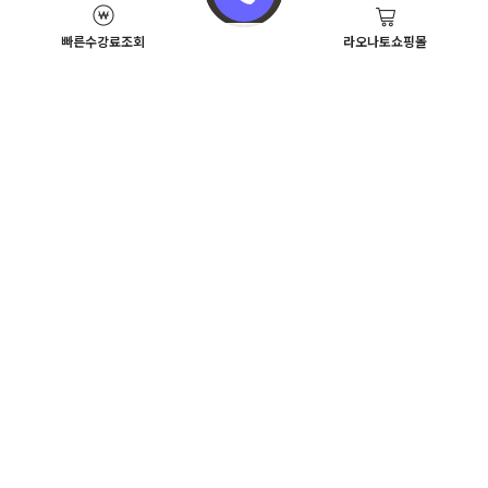
빠른수강료조회
라오나토쇼핑몰
Academy News
이벤트
뷰티스쿨 뉴스