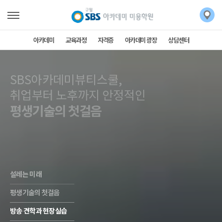
아카데미
교육과정
자격증
아카데미 광장
상담센터
SBS아카데미뷰티스쿨,
SBS아카데미뷰티스쿨,
취업부터 노후까지 안정적인
평생기술의 첫걸음
설레는 미래
평생기술의 첫걸음
방송 견학과 현장실습