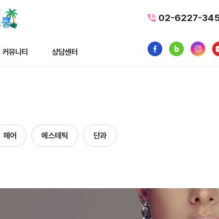
02-6227-34
커뮤니티
상담센터
티
상담센터
뉴스
수강료조회
스
1:1 문의
헤어
에스테틱
단과
내일배움카드
품
가맹/제휴문의
터뷰
자주묻는질문
황
사일정