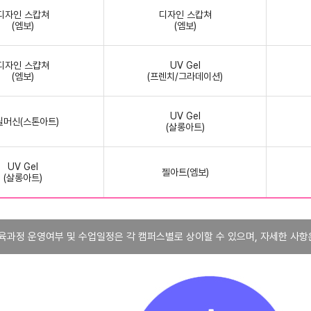
디자인 스캅쳐
디자인 스캅쳐
(엠보)
(엠보)
디자인 스캽쳐
UV Gel
(엠보)
(프렌치/그라데이션)
UV Gel
릴머신(스톤아트)
(살롱아트)
UV Gel
젤아트(엠보)
(살롱아트)
육과정 운영여부 및 수업일정은 각 캠퍼스별로 상이할 수 있으며, 자세한 사항