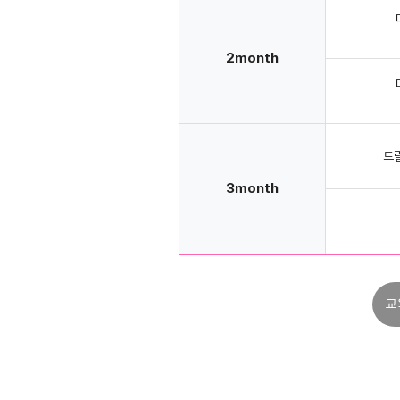
2month
드
3month
교