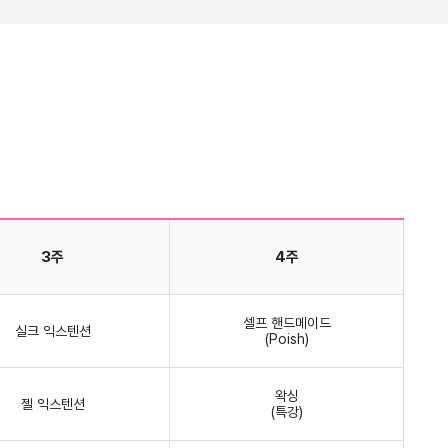
3주
4주
셀프 핸드메이드
실크 익스텐션
(Poish)
왁싱
젤 익스텐션
(특강)