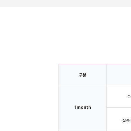
구분
O
1month
(살롱