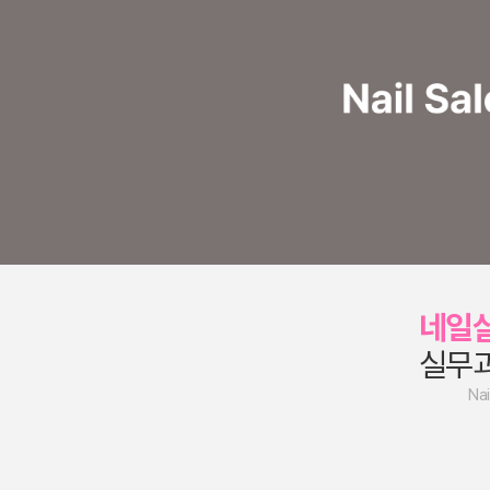
네일
실무
Nai