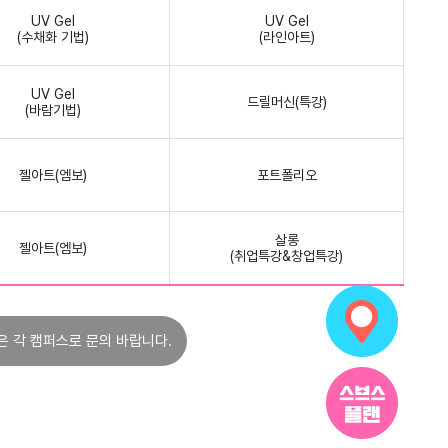
UV Gel
UV Gel
(수채화 기법)
(라인아트)
UV Gel
드릴머신(특강)
(바람기법)
젤아트(엠보)
포트폴리오
살롱
젤아트(엠보)
(취업특강&창업특강)
은 각 캠퍼스로 문의 바랍니다.