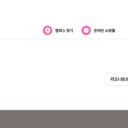
캠퍼스 찾기
온라인 쇼핑몰
뷰티스쿨 소개
강사진 소개
라오
전국캠퍼스 찾기
라오나토
제휴협력사
스