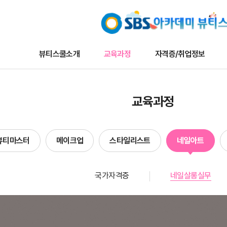
뷰티스쿨소개
교육과정
자격증/취업정보
교육과정
자격증/취업정보
커뮤니
교육과정
나토뷰티마스터
채용/취업정보
뷰티스쿨 
메이크업
자격증정보
트렌드 뉴
뷰티마스터
메이크업
스타일리스트
네일아트
타일리스트
자료실
이벤트
네일아트
수강생작
국가자격증
네일살롱실무
헤어
수강생인
에스테틱
합격자현
단과
방송국견학/행