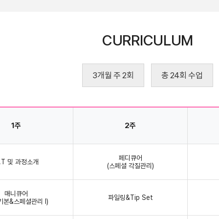
CURRICULUM
3개월 주 2회
총 24회 수업
1주
2주
페디큐어
.T 및 과정소개
(스페셜 각질관리)
매니큐어
파일링&Tip Set
기본&스페셜관리 Ⅰ)