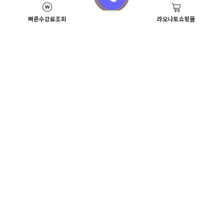
빠른수강료조회
라오나토쇼핑몰
Academy News
이벤트
뷰티스쿨 뉴스